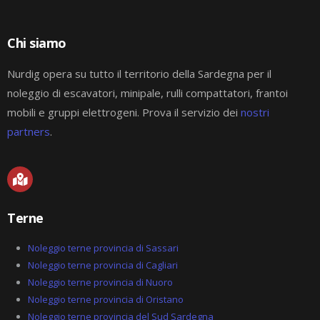
Chi siamo
Nurdig opera su tutto il territorio della Sardegna per il
noleggio di escavatori, minipale, rulli compattatori, frantoi
mobili e gruppi elettrogeni. Prova il servizio dei
nostri
partners
.
M
a
p
-
Terne
m
a
r
Noleggio terne provincia di Sassari
k
Noleggio terne provincia di Cagliari
e
Noleggio terne provincia di Nuoro
d
-
Noleggio terne provincia di Oristano
a
Noleggio terne provincia del Sud Sardegna