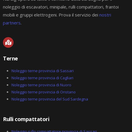
noleggio di escavatori, minipale, rulli compattatori, frantoi
mobili e gruppi elettrogeni. Prova il servizio dei
nostri
partners
.
M
a
p
-
Terne
m
a
r
Noleggio terne provincia di Sassari
k
Noleggio terne provincia di Cagliari
e
Noleggio terne provincia di Nuoro
d
-
Noleggio terne provincia di Oristano
a
Noleggio terne provincia del Sud Sardegna
l
t
Rulli compattatori
Noleggio rullo compattatore provincia di Sassari