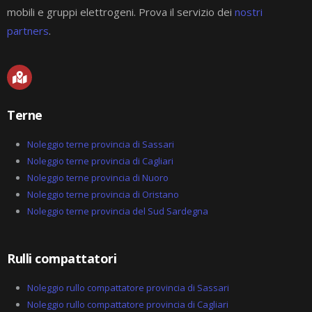
mobili e gruppi elettrogeni. Prova il servizio dei
nostri
partners
.
M
a
p
-
Terne
m
a
r
Noleggio terne provincia di Sassari
k
Noleggio terne provincia di Cagliari
e
Noleggio terne provincia di Nuoro
d
-
Noleggio terne provincia di Oristano
a
Noleggio terne provincia del Sud Sardegna
l
t
Rulli compattatori
Noleggio rullo compattatore provincia di Sassari
Noleggio rullo compattatore provincia di Cagliari