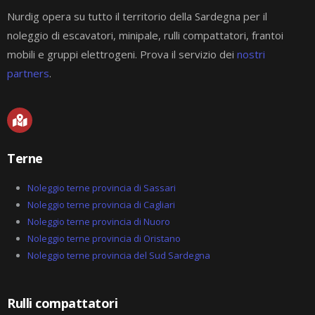
Nurdig opera su tutto il territorio della Sardegna per il
noleggio di escavatori, minipale, rulli compattatori, frantoi
mobili e gruppi elettrogeni. Prova il servizio dei
nostri
partners
.
M
a
p
-
Terne
m
a
r
Noleggio terne provincia di Sassari
k
Noleggio terne provincia di Cagliari
e
Noleggio terne provincia di Nuoro
d
-
Noleggio terne provincia di Oristano
a
Noleggio terne provincia del Sud Sardegna
l
t
Rulli compattatori