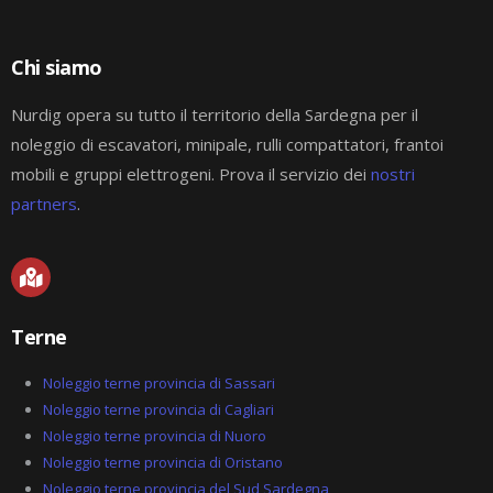
Chi siamo
Nurdig opera su tutto il territorio della Sardegna per il
noleggio di escavatori, minipale, rulli compattatori, frantoi
mobili e gruppi elettrogeni. Prova il servizio dei
nostri
partners
.
M
a
p
-
Terne
m
a
r
Noleggio terne provincia di Sassari
k
Noleggio terne provincia di Cagliari
e
Noleggio terne provincia di Nuoro
d
-
Noleggio terne provincia di Oristano
a
Noleggio terne provincia del Sud Sardegna