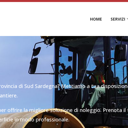
HOME
SERVIZI
rovincia di Sud Sardegna? Mettiamo a tua disposizion
antiere.
er offrire la migliore soluzione di noleggio. Prenota il
rficie in modo professionale.