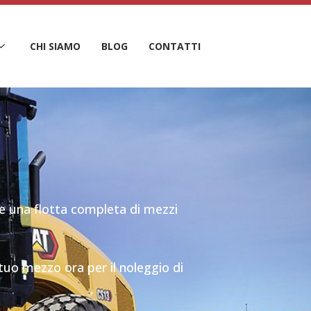
CHI SIAMO
BLOG
CONTATTI
e una flotta completa di mezzi
 tuo mezzo ora per il noleggio di