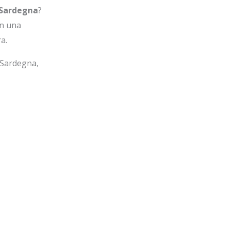
 Sardegna
?
on una
a.
 Sardegna,