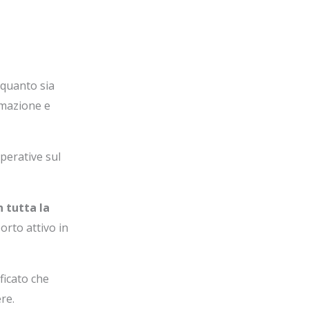
 quanto sia
umazione e
perative sul
 tutta la
orto attivo in
ficato che
re.