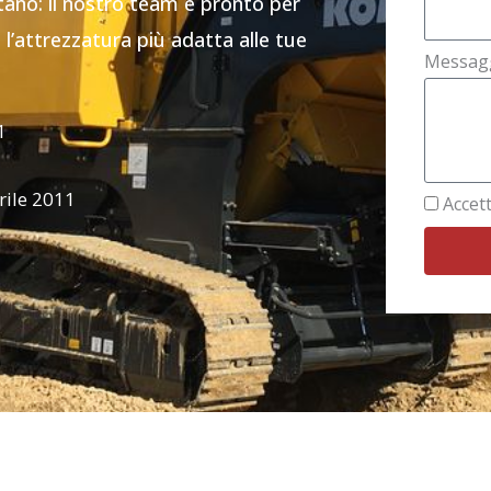
stano: il nostro team è pronto per
 l’attrezzatura più adatta alle tue
Messag
1
rile 2011
Accett