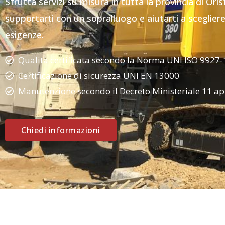
Sfrutta servizi su misura in tutta la provincia di Ori
supportarti con un sopralluogo e aiutarti a scegliere
esigenze.
Qualità certificata secondo la Norma UNI ISO 9927-
Certificazione di sicurezza UNI EN 13000
Manutenzione secondo il Decreto Ministeriale 11 ap
Chiedi informazioni