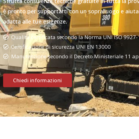
Sfrutta consulenze tecniche gratuite in tutta la pro
è pronto per supportarti con un sopralluogo e aiutart
adatta alle tue esigenze.
Qualità certificata secondo la Norma UNI ISO 9927-
Certificazione di sicurezza UNI EN 13000
Manutenzione secondo il Decreto Ministeriale 11 ap
Chiedi informazioni