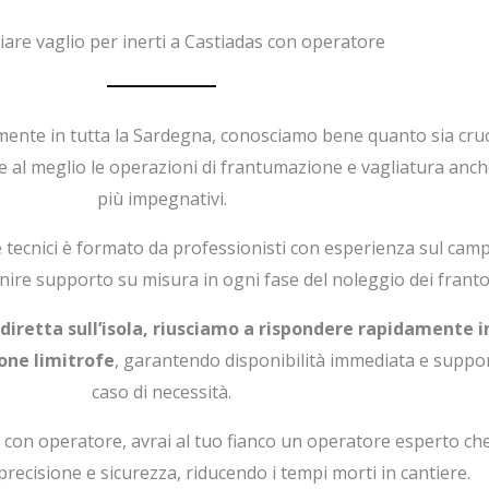
are vaglio per inerti a Castiadas con operatore
mente in tutta la Sardegna, conosciamo bene quanto sia cruci
ire al meglio le operazioni di frantumazione e vagliatura anch
più impegnativi.
e tecnici è formato da professionisti con esperienza sul ca
nire supporto su misura in ogni fase del noleggio dei frantoi
iretta sull’isola, riusciamo a rispondere rapidamente in
one limitrofe
, garantendo disponibilità immediata e suppor
caso di necessità.
 con operatore, avrai al tuo fianco un operatore esperto ch
precisione e sicurezza, riducendo i tempi morti in cantiere.