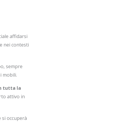
ale affidarsi
e nei contesti
mpo, sempre
 mobili.
 tutta la
to attivo in
e si occuperà