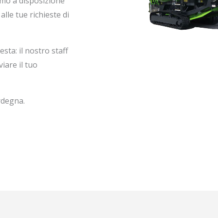
amo a disposizione
lle tue richieste di
sta: il nostro staff
iare il tuo
rdegna.