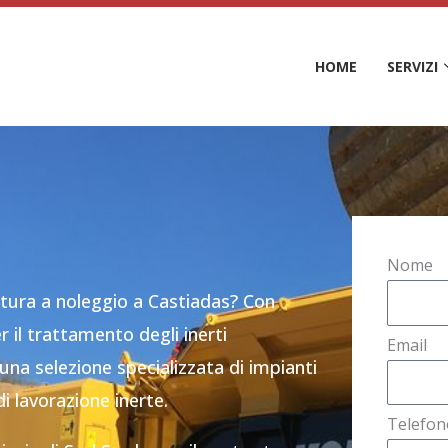
HOME
SERVIZI
Nome
atura a noleggio a Castiadas? Con
 il trattamento degli inerti
Email
na selezione specializzata di impianti
i lavorazione inerte.
Telefon