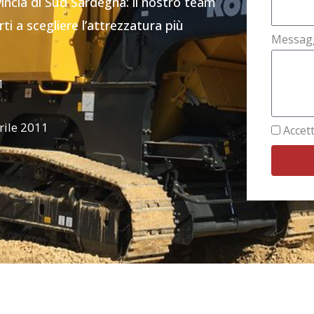
vincia di Sud Sardegna: il nostro team
i a scegliere l’attrezzatura più
Messag
1
rile 2011
Accett