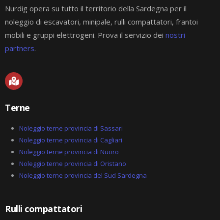
Nurdig opera su tutto il territorio della Sardegna per il
noleggio di escavatori, minipale, rulli compattatori, frantoi
mobili e gruppi elettrogeni. Prova il servizio dei
nostri
partners
.
M
a
p
-
Terne
m
a
r
Noleggio terne provincia di Sassari
k
Noleggio terne provincia di Cagliari
e
Noleggio terne provincia di Nuoro
d
-
Noleggio terne provincia di Oristano
a
Noleggio terne provincia del Sud Sardegna
l
t
Rulli compattatori