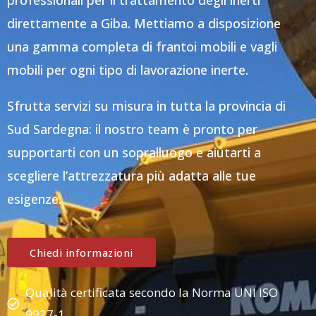
professionali per il trattamento degli inerti
direttamente a Giba. Mettiamo a disposizione
una gamma completa di frantoi mobili e vagli
mobili per ogni tipo di lavorazione inerte.
Sfrutta servizi su misura in tutta la provincia di
Sud Sardegna: il nostro team è pronto per
supportarti con un sopralluogo e aiutarti a
scegliere l’attrezzatura più adatta alle tue
esigenze.
Chiedi informazioni
Qualità certificata secondo la Norma UNI ISO
9927-1