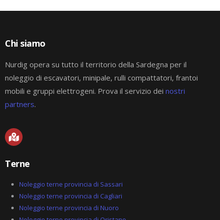
Chi siamo
Nurdig opera su tutto il territorio della Sardegna per il
noleggio di escavatori, minipale, rulli compattatori, frantoi
mobili e gruppi elettrogeni. Prova il servizio dei
nostri
partners
.
M
a
p
-
Terne
m
a
r
Noleggio terne provincia di Sassari
k
Noleggio terne provincia di Cagliari
e
Noleggio terne provincia di Nuoro
d
Noleggio terne provincia di Oristano