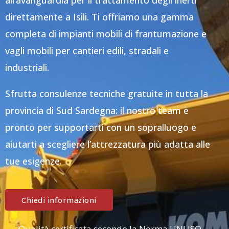
all’avanguardia per il trattamento degli inerti
direttamente a Isili. Ti offriamo una gamma
completa di impianti mobili di frantumazione e
vagli mobili per cantieri edili, stradali e
industriali.
Sfrutta consulenze tecniche gratuite in tutta la
provincia di Sud Sardegna: il nostro team è
pronto per supportarti con un sopralluogo e
aiutarti a scegliere l’attrezzatura più adatta alle
tue esigenze.
Chiedi informazioni
Qualità certificata secondo la Norma UNI ISO