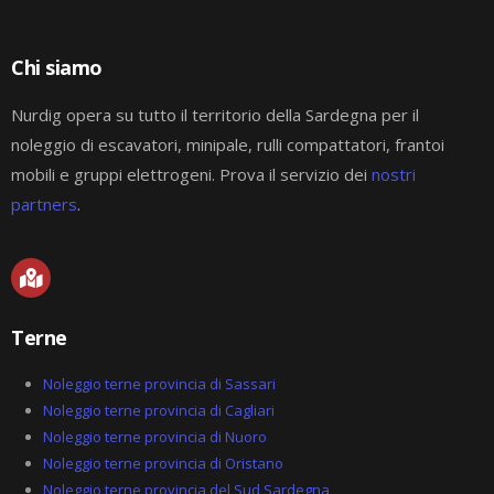
Chi siamo
Nurdig opera su tutto il territorio della Sardegna per il
noleggio di escavatori, minipale, rulli compattatori, frantoi
mobili e gruppi elettrogeni. Prova il servizio dei
nostri
partners
.
M
a
p
-
Terne
m
a
r
Noleggio terne provincia di Sassari
k
Noleggio terne provincia di Cagliari
e
Noleggio terne provincia di Nuoro
d
-
Noleggio terne provincia di Oristano
a
Noleggio terne provincia del Sud Sardegna