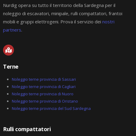
Nurdig opera su tutto il territorio della Sardegna per il
noleggio di escavatori, minipale, rulli compattatori, frantoi
mobili e gruppi elettrogeni. Prova il servizio dei
nostri
partners
.
M
a
p
-
Terne
m
a
r
Noleggio terne provincia di Sassari
k
Noleggio terne provincia di Cagliari
e
Noleggio terne provincia di Nuoro
d
-
Noleggio terne provincia di Oristano
a
Noleggio terne provincia del Sud Sardegna
l
t
Rulli compattatori