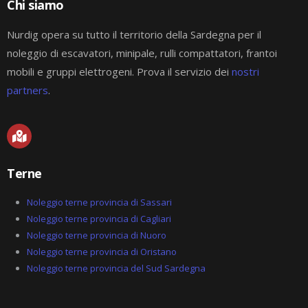
Chi siamo
Nurdig opera su tutto il territorio della Sardegna per il
noleggio di escavatori, minipale, rulli compattatori, frantoi
mobili e gruppi elettrogeni. Prova il servizio dei
nostri
partners
.
M
a
p
-
Terne
m
a
r
Noleggio terne provincia di Sassari
k
Noleggio terne provincia di Cagliari
e
Noleggio terne provincia di Nuoro
d
-
Noleggio terne provincia di Oristano
a
Noleggio terne provincia del Sud Sardegna
l
t