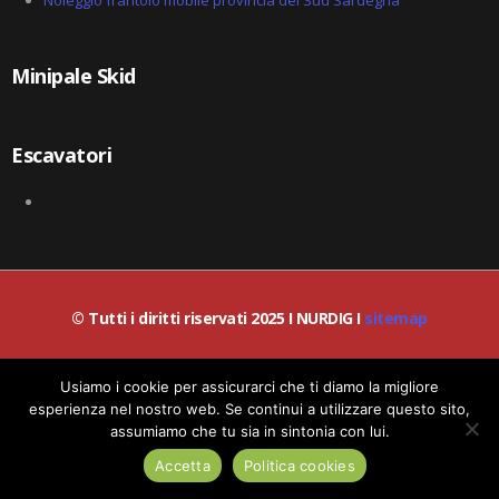
Noleggio frantoio mobile provincia del Sud Sardegna
Minipale Skid
Escavatori
© Tutti i diritti riservati 2025 I NURDIG I
sitemap
© Lead-IA S.r.l. I P.IVA / C.F.: 06387200659
Usiamo i cookie per assicurarci che ti diamo la migliore
esperienza nel nostro web. Se continui a utilizzare questo sito,
assumiamo che tu sia in sintonia con lui.
Richiedi informazioni!
Politica dei Cookies
|
Politica Privacy
Accetta
Politica cookies