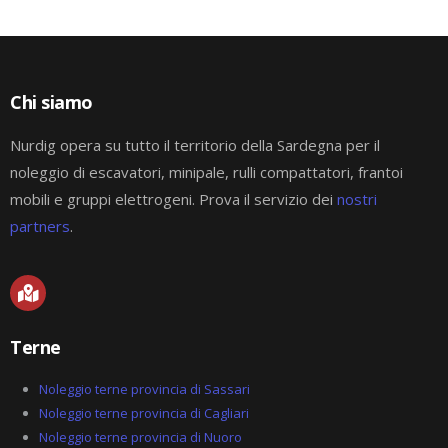
Chi siamo
Nurdig opera su tutto il territorio della Sardegna per il
noleggio di escavatori, minipale, rulli compattatori, frantoi
mobili e gruppi elettrogeni. Prova il servizio dei
nostri
partners
.
M
a
p
-
Terne
m
a
r
Noleggio terne provincia di Sassari
k
Noleggio terne provincia di Cagliari
e
Noleggio terne provincia di Nuoro
d