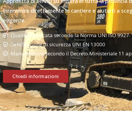
Approfitta di servizi su misura in tutta la provincia 
intervenire direttamente in cantiere e aiutarti a sceg
esigenze.
Qualità certificata secondo la Norma UNI ISO 9927-
Certificazione di sicurezza UNI EN 13000
Manutenzione secondo il Decreto Ministeriale 11 ap
Chiedi informazioni