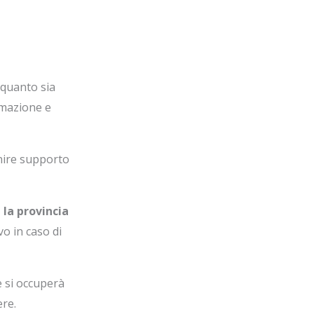
 quanto sia
umazione e
rnire supporto
la provincia
o in caso di
e si occuperà
ere.