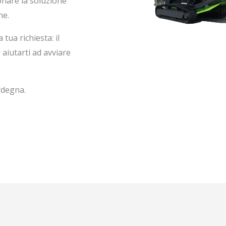
onare la soluzione
ne.
 tua richiesta: il
aiutarti ad avviare
rdegna.