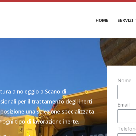
HOME
SERVIZI
Nome
tura a noleggio a Scano di
nali per il trattamento degli inerti
Email
posizione una selezione specializzata
 ogni tipo di lavorazione inerte.
Telefon