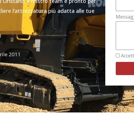
di Oristano: il nostro team è pronto per
liere l’attrezzatura più adatta alle tue
Messag
1
rile 2011
Accett