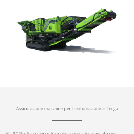
Assicurazione macchine per frantumazione a Tergu
NURDIG offre diverse formule assicurative pensate per