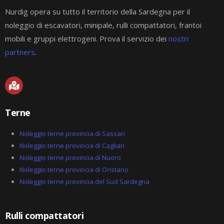
Nurdig opera su tutto il territorio della Sardegna per il
noleggio di escavatori, minipale, rulli compattatori, frantoi
mobili e gruppi elettrogeni. Prova il servizio dei
nostri
partners
.
M
a
p
-
Terne
m
a
r
Noleggio terne provincia di Sassari
k
Noleggio terne provincia di Cagliari
e
Noleggio terne provincia di Nuoro
d
-
Noleggio terne provincia di Oristano
a
Noleggio terne provincia del Sud Sardegna
l
t
Rulli compattatori