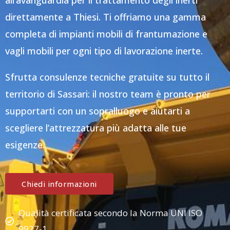
all’avanguardia per il trattamento degli inerti
direttamente a Thiesi. Ti offriamo una gamma
completa di impianti mobili di frantumazione e
vagli mobili per ogni tipo di lavorazione inerte.
Sfrutta consulenze tecniche gratuite su tutto il
territorio di Sassari: il nostro team è pronto per
supportarti con un sopralluogo e aiutarti a
scegliere l’attrezzatura più adatta alle tue
esigenze.
Chiedi informazioni
Qualità certificata secondo la Norma UNI ISO
9927-1