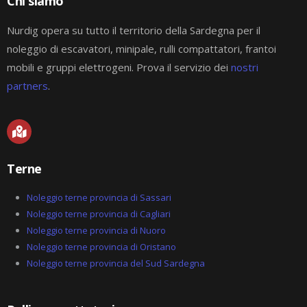
Chi siamo
Nurdig opera su tutto il territorio della Sardegna per il
noleggio di escavatori, minipale, rulli compattatori, frantoi
mobili e gruppi elettrogeni. Prova il servizio dei
nostri
partners
.
M
a
p
-
Terne
m
a
r
Noleggio terne provincia di Sassari
k
Noleggio terne provincia di Cagliari
e
Noleggio terne provincia di Nuoro
d
-
Noleggio terne provincia di Oristano
a
Noleggio terne provincia del Sud Sardegna
l
t