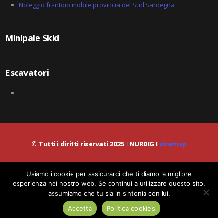
Noleggio frantoio mobile provincia del Sud Sardegna
Minipale Skid
Escavatori
© Tutti i diritti riservati 2025 I NURDIG I
sitemap
© Lead-IA S.r.l. I P.IVA / C.F.: 06387200659
Usiamo i cookie per assicurarci che ti diamo la migliore
esperienza nel nostro web. Se continui a utilizzare questo sito,
assumiamo che tu sia in sintonia con lui.
Richiedi informazioni!
Politica dei Cookies
|
Politica Privacy
Accetta
Politica cookies