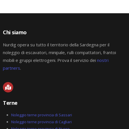
Chi siamo
Nurdig opera su tutto il territorio della Sardegna per il
noleggio di escavatori, minipale, rulli compattatori, frantoi
mobili e gruppi elettrogeni. Prova il servizio dei
nostri
partners
.
M
a
p
-
Terne
m
a
r
Noleggio terne provincia di Sassari
k
Noleggio terne provincia di Cagliari
e
Noleggio terne provincia di Nuoro