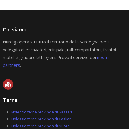
Chi siamo
Nurdig opera su tutto il territorio della Sardegna per il
noleggio di escavatori, minipale, rulli compattatori, frantoi
mobili e gruppi elettrogeni. Prova il servizio dei
nostri
partners
.
M
a
p
-
Terne
m
a
r
Noleggio terne provincia di Sassari
k
Noleggio terne provincia di Cagliari
e
Noleggio terne provincia di Nuoro
d