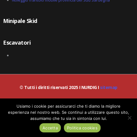
Noleggio frantoio mobile provincia del Sud Sardegna
Minipale Skid
Escavatori
© Tutti i diritti riservati 2025 I NURDIG I
sitemap
© Lead-IA S.r.l. I P.IVA / C.F.: 06387200659
Usiamo i cookie per assicurarci che ti diamo la migliore
esperienza nel nostro web. Se continui a utilizzare questo sito,
assumiamo che tu sia in sintonia con lui.
Richiedi informazioni!
Politica dei Cookies
|
Politica Privacy
Accetta
Politica cookies