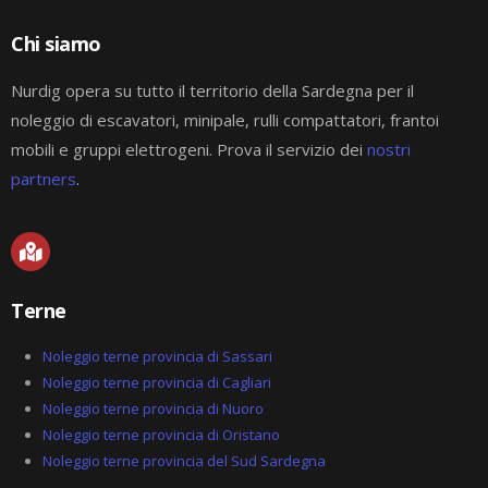
Chi siamo
Nurdig opera su tutto il territorio della Sardegna per il
noleggio di escavatori, minipale, rulli compattatori, frantoi
mobili e gruppi elettrogeni. Prova il servizio dei
nostri
partners
.
M
a
p
-
Terne
m
a
r
Noleggio terne provincia di Sassari
k
Noleggio terne provincia di Cagliari
e
Noleggio terne provincia di Nuoro
d
-
Noleggio terne provincia di Oristano
a
Noleggio terne provincia del Sud Sardegna
l