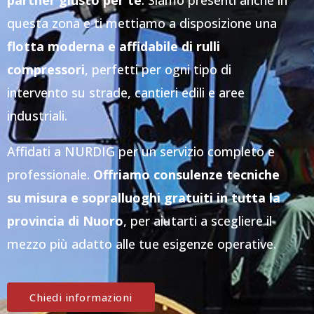
partner giusto per te
. Siamo presenti anche in
questa zona e ti mettiamo a disposizione una
flotta moderna e affidabile di rulli
compressori
, perfetti per ogni tipo di
intervento su strade, cantieri edili e aree
industriali.
Affidati a NURDIG per un servizio completo e
professionale.
Offriamo consulenze tecniche
su misura e sopralluoghi gratuiti in tutta la
provincia di Nuoro
, per aiutarti a scegliere il
mezzo più adatto alle tue esigenze operative.
Chiedi informazioni