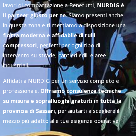
lavori di compattazione a Benetutti,
NURDIG è
il partner giusto per te
. Siamo presenti anche
in questa zona e ti mettiamo a disposizione una
flotta moderna e affidabile di rulli
compressori
, perfetti per ogni tipo di
intervento su strade, cantieri edili e aree
industriali.
Affidati a NURDIG per un servizio completo e
professionale.
Offriamo consulenze tecniche
su misura e sopralluoghi gratuiti in tutta la
provincia di Sassari
, per aiutarti a scegliere il
mezzo più adatto alle tue esigenze operative.