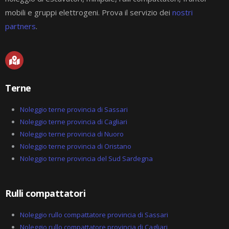
mobili e gruppi elettrogeni. Prova il servizio dei
nostri
partners
.
M
a
p
-
Terne
m
a
r
Noleggio terne provincia di Sassari
k
Noleggio terne provincia di Cagliari
e
Noleggio terne provincia di Nuoro
d
-
Noleggio terne provincia di Oristano
a
Noleggio terne provincia del Sud Sardegna
l
t
Rulli compattatori
Noleggio rullo compattatore provincia di Sassari
Noleggio rullo compattatore provincia di Cagliari