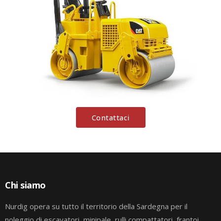
Contattaci
Chi siamo
Nurdig opera su tutto il territorio della Sardegna per il
noleggio di escavatori, minipale, rulli compattatori, frantoi