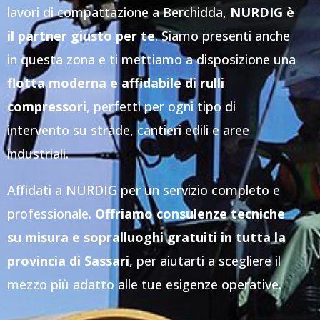
lavori di compattazione a Berchidda,
NURDIG è
il partner giusto per te
. Siamo presenti anche
in questa zona e ti mettiamo a disposizione una
flotta moderna e affidabile di rulli
compressori
, perfetti per ogni tipo di
intervento su strade, cantieri edili e aree
industriali.
Affidati a NURDIG per un servizio completo e
professionale.
Offriamo consulenze tecniche
su misura e sopralluoghi gratuiti in tutta la
provincia di Sassari
, per aiutarti a scegliere il
mezzo più adatto alle tue esigenze operative.