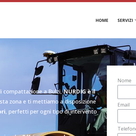
HOME
SERVIZI
Nome
 di compattazione a Bulzi,
NURDIG è il
esta zona e ti mettiamo a disposizione
Email
ori
, perfetti per ogni tipo di intervento
Telefon