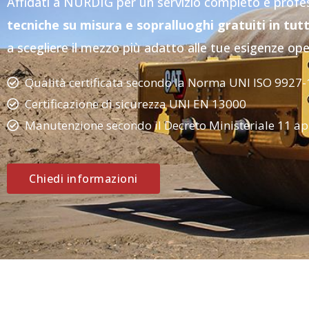
Affidati a NURDIG per un servizio completo e profe
tecniche su misura e sopralluoghi gratuiti in tutt
a scegliere il mezzo più adatto alle tue esigenze ope
Qualità certificata secondo la Norma UNI ISO 9927-
Certificazione di sicurezza UNI EN 13000
Manutenzione secondo il Decreto Ministeriale 11 ap
Chiedi informazioni