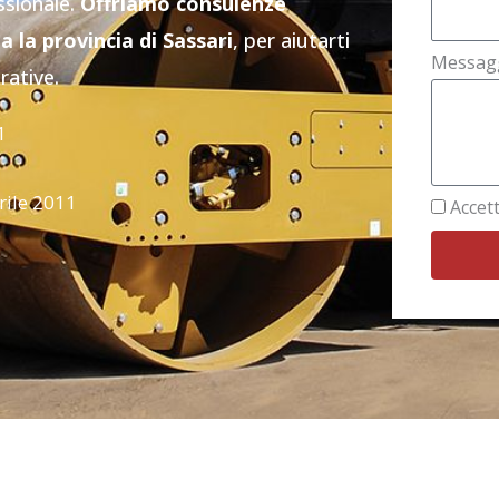
ssionale.
Offriamo consulenze
a la provincia di Sassari
, per aiutarti
Messag
rative.
1
rile 2011
Accett