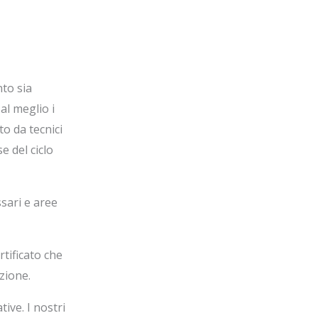
to sia
al meglio i
o da tecnici
e del ciclo
sari e aree
rtificato che
zione.
tive. I nostri