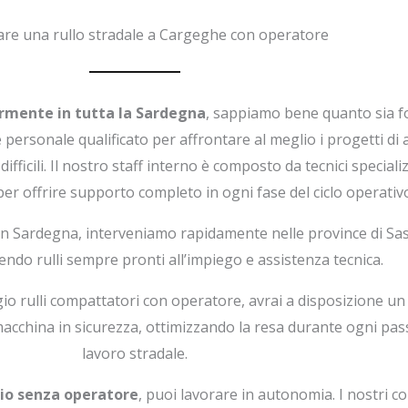
re una rullo stradale a Cargeghe con operatore
armente in tutta la Sardegna
, sappiamo bene quanto sia 
 personale qualificato per affrontare al meglio i progetti di 
difficili. Il nostro staff interno è composto da tecnici special
per offrire supporto completo in ogni fase del ciclo operativ
 in Sardegna, interveniamo rapidamente nelle province di Sas
endo rulli sempre pronti all’impiego e assistenza tecnica.
ggio rulli compattatori con operatore, avrai a disposizione u
macchina in sicurezza, ottimizzando la resa durante ogni pas
lavoro stradale.
ggio senza operatore
, puoi lavorare in autonomia. I nostri c