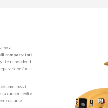
iamo a
rulli compattatori
gati e rispondenti
preparazione fondi
arantiamo mezzi
u cantieri civili e
one costante.