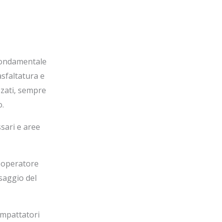
fondamentale
asfaltatura e
izzati, sempre
o.
sari e aree
n operatore
saggio del
ompattatori