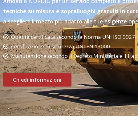
Affidati a NURDIG per un servizio completo e profe
tecniche su misura e sopralluoghi gratuiti in tutt
a scegliere il mezzo più adatto alle tue esigenze ope
Qualità certificata secondo la Norma UNI ISO 9927-
Certificazione di sicurezza UNI EN 13000
Manutenzione secondo il Decreto Ministeriale 11 ap
Chiedi informazioni