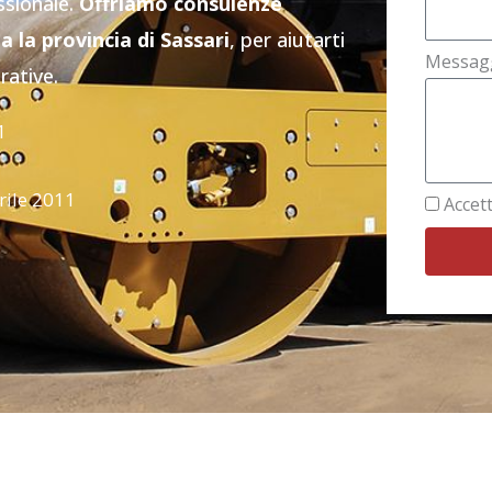
ssionale.
Offriamo consulenze
a la provincia di Sassari
, per aiutarti
Messag
rative.
1
rile 2011
Accett