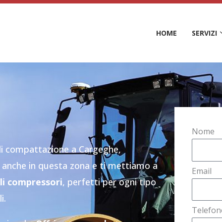
HOME
SERVIZI
Nome
 di compattazione a Cargeghe,
i anche in questa zona e ti mettiamo a
Email
lli compressori
, perfetti per ogni tipo
i.
Telefon