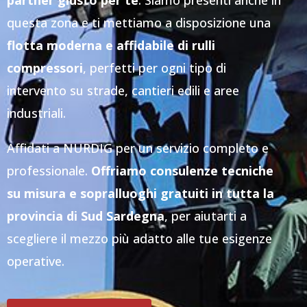
partner giusto per te
. Siamo presenti anche in
questa zona e ti mettiamo a disposizione una
flotta moderna e affidabile di rulli
compressori
, perfetti per ogni tipo di
intervento su strade, cantieri edili e aree
industriali.
Affidati a NURDIG per un servizio completo e
professionale.
Offriamo consulenze tecniche
su misura e sopralluoghi gratuiti in tutta la
provincia di Sud Sardegna
, per aiutarti a
scegliere il mezzo più adatto alle tue esigenze
operative.