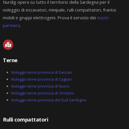
Nurdig opera su tutto il territorio della Sardegna per il
noleggio di escavatori, minipale, rulli compattatori, frantoi
mobili e gruppi elettrogeni. Prova il servizio dei
nostri
partners
.
M
a
p
-
Terne
m
a
r
Noleggio terne provincia di Sassari
k
Noleggio terne provincia di Cagliari
e
Noleggio terne provincia di Nuoro
d
-
Noleggio terne provincia di Oristano
a
Noleggio terne provincia del Sud Sardegna
l
t
Rulli compattatori