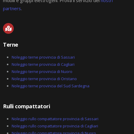
mobili e gruppi elettrogeni. Prova il servizio dei
nostri
partners
.
M
a
p
-
Terne
m
a
r
Noleggio terne provincia di Sassari
k
Noleggio terne provincia di Cagliari
e
Noleggio terne provincia di Nuoro
d
-
Noleggio terne provincia di Oristano
a
Noleggio terne provincia del Sud Sardegna
l
t
Rulli compattatori
Noleggio rullo compattatore provincia di Sassari
Noleggio rullo compattatore provincia di Cagliari
Noleggio rullo compattatore provincia di Nuoro