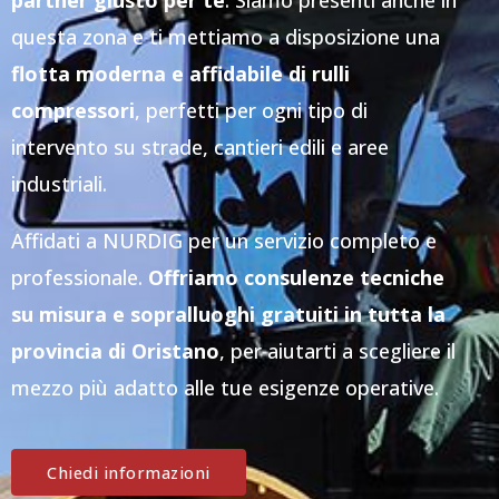
partner giusto per te
. Siamo presenti anche in
questa zona e ti mettiamo a disposizione una
flotta moderna e affidabile di rulli
compressori
, perfetti per ogni tipo di
intervento su strade, cantieri edili e aree
industriali.
Affidati a NURDIG per un servizio completo e
professionale.
Offriamo consulenze tecniche
su misura e sopralluoghi gratuiti in tutta la
provincia di Oristano
, per aiutarti a scegliere il
mezzo più adatto alle tue esigenze operative.
Chiedi informazioni