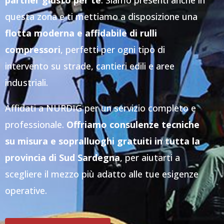
partner giusto per te
. Siamo presenti anche in
questa zona e ti mettiamo a disposizione una
flotta moderna e affidabile di rulli
compressori
, perfetti per ogni tipo di
intervento su strade, cantieri edili e aree
industriali.
Affidati a NURDIG per un servizio completo e
professionale.
Offriamo consulenze tecniche
su misura e sopralluoghi gratuiti in tutta la
provincia di Sud Sardegna
, per aiutarti a
scegliere il mezzo più adatto alle tue esigenze
operative.