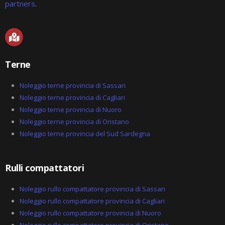
partners
.
M
a
p
-
Terne
m
a
r
Noleggio terne provincia di Sassari
k
Noleggio terne provincia di Cagliari
e
Noleggio terne provincia di Nuoro
d
-
Noleggio terne provincia di Oristano
a
Noleggio terne provincia del Sud Sardegna
l
t
Rulli compattatori
Noleggio rullo compattatore provincia di Sassari
Noleggio rullo compattatore provincia di Cagliari
Noleggio rullo compattatore provincia di Nuoro
Noleggio rullo compattatore provincia di Oristano