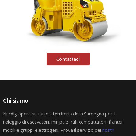
Contattaci
Chi siamo
Nurdig opera su tutto il territorio della Sardegna per il
noleggio di escavatori, minipale, rulli compattatori, frantoi
mobili e gruppi elettrogeni. Prova il servizio dei
nostri