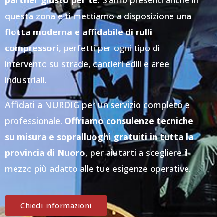
partner giusto per te
. Siamo presenti anche in
questa zona e ti mettiamo a disposizione una
flotta moderna e affidabile di rulli
compressori
, perfetti per ogni tipo di
intervento su strade, cantieri edili e aree
industriali.
Affidati a NURDIG per un servizio completo e
professionale.
Offriamo consulenze tecniche
su misura e sopralluoghi gratuiti in tutta la
provincia di Nuoro
, per aiutarti a scegliere il
mezzo più adatto alle tue esigenze operative.
Chiedi informazioni