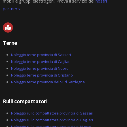
mobili e gruppi elettrogeni. Prova il servizio dei
nostri
partners
.
M
a
p
-
Terne
m
a
r
Noleggio terne provincia di Sassari
k
Noleggio terne provincia di Cagliari
e
Noleggio terne provincia di Nuoro
d
-
Noleggio terne provincia di Oristano
a
Noleggio terne provincia del Sud Sardegna
l
t
Rulli compattatori
Noleggio rullo compattatore provincia di Sassari
Noleggio rullo compattatore provincia di Cagliari
Noleggio rullo compattatore provincia di Nuoro