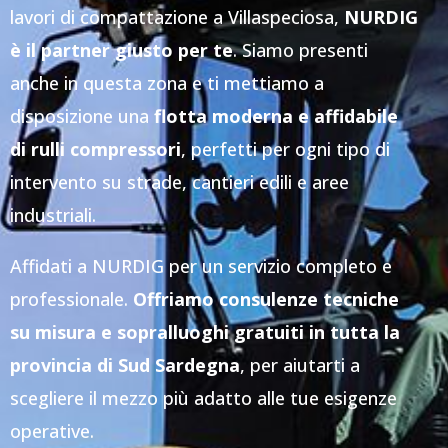
lavori di compattazione a Villaspeciosa,
NURDIG
è il partner giusto per te
. Siamo presenti
anche in questa zona e ti mettiamo a
disposizione una
flotta moderna e affidabile
di rulli compressori
, perfetti per ogni tipo di
intervento su strade, cantieri edili e aree
industriali.
Affidati a NURDIG per un servizio completo e
professionale.
Offriamo consulenze tecniche
su misura e sopralluoghi gratuiti in tutta la
provincia di Sud Sardegna
, per aiutarti a
scegliere il mezzo più adatto alle tue esigenze
operative.