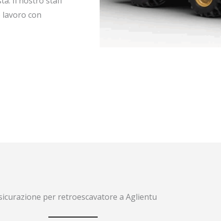
a. Il nostro staff
o lavoro con
sicurazione per retroescavatore a Aglientu