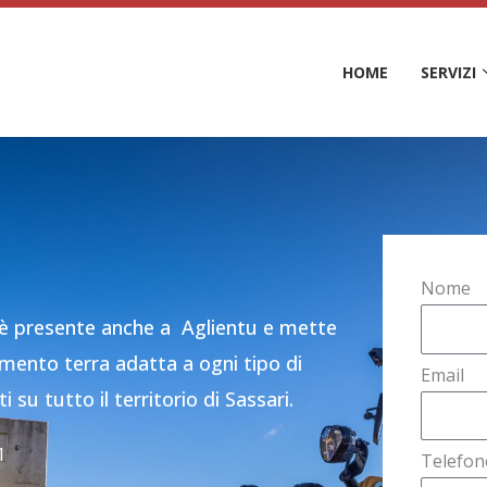
HOME
SERVIZI
Nome
 è presente anche a Aglientu e mette
imento terra adatta a ogni tipo di
Email
 su tutto il territorio di Sassari.
1
Telefon