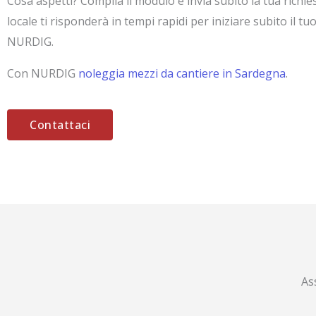
Cosa aspetti? Compila il modulo e invia subito la tua richiest
locale ti risponderà in tempi rapidi per iniziare subito il tu
NURDIG.
Con NURDIG
noleggia mezzi da cantiere in Sardegna
.
Contattaci
As