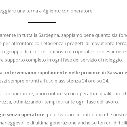
eggiare una terna a Aglientu con operatore
tamente in tutta la Sardegna, sappiamo bene quanto sia fo
to per affrontare con efficienza i progetti di movimento terra
ostro gruppo di tecnici è composto da operatori con esperien
ire supporto completo in ogni fase del servizio di noleggio.
a, interveniamo rapidamente nelle province di Sassari e
zzi sempre pronti all’uso e assistenza 24 ore su 24.
na con operatore, puoi contare su un operatore qualificato ch
rezza, ottimizzando i tempi durante ogni fase del lavoro.
ggio senza operatore
, puoi lavorare in autonomia. Le nostr
aneggevoli e di ultima generazione anche su terreni difficili t