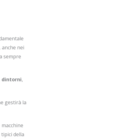
ndamentale
, anche nei
za sempre
 dintorni
,
e gestirà la
e macchine
ipici della