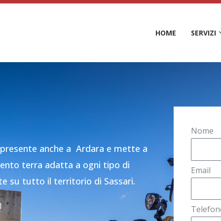
HOME
SERVIZI
Nome
 presente anche a Ardara e mette a
ento terra adatta a ogni tipo di
Email
su tutto il territorio di Sassari.
1
Telefon