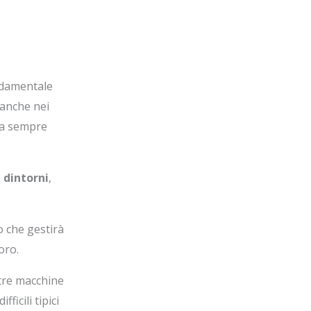
ndamentale
 anche nei
za sempre
 dintorni
,
o che gestirà
oro.
stre macchine
icili tipici