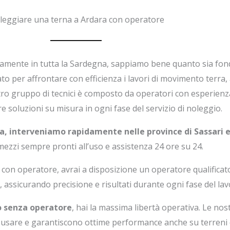
leggiare una terna a Ardara con operatore
tamente in tutta la Sardegna, sappiamo bene quanto sia fo
ato per affrontare con efficienza i lavori di movimento terra,
ostro gruppo di tecnici è composto da operatori con esperien
re soluzioni su misura in ogni fase del servizio di noleggio.
a, interveniamo rapidamente nelle province di Sassari e
zzi sempre pronti all’uso e assistenza 24 ore su 24.
a con operatore, avrai a disposizione un operatore qualificat
, assicurando precisione e risultati durante ogni fase del lav
io senza operatore
, hai la massima libertà operativa. Le no
usare e garantiscono ottime performance anche su terreni diff