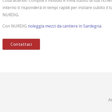
Cosa attendi? Compila il modulo e invia subito la tua richie
interno ti risponderà in tempi rapidi per iniziare subito il 
NURDIG.
Con NURDIG
noleggia mezzi da cantiere in Sardegna
.
Contattaci
A