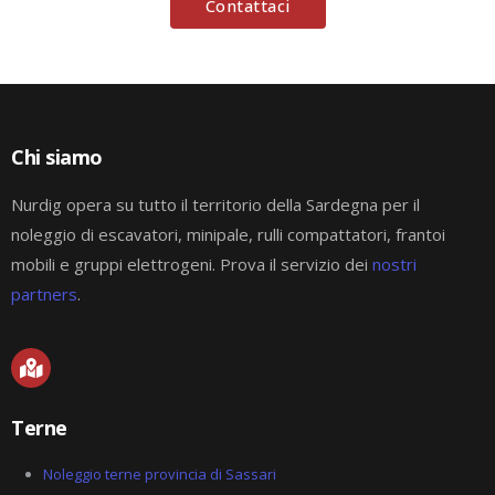
Contattaci
Chi siamo
Nurdig opera su tutto il territorio della Sardegna per il
noleggio di escavatori, minipale, rulli compattatori, frantoi
mobili e gruppi elettrogeni. Prova il servizio dei
nostri
partners
.
M
a
p
-
Terne
m
a
r
Noleggio terne provincia di Sassari