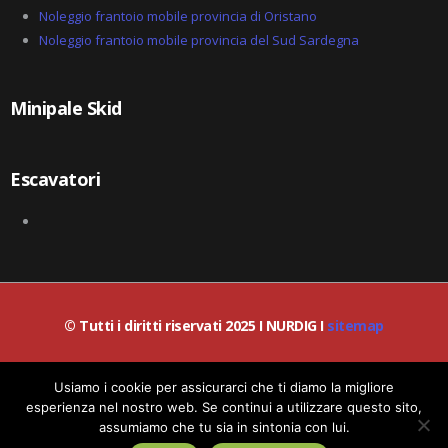
Noleggio frantoio mobile provincia di Oristano
Noleggio frantoio mobile provincia del Sud Sardegna
Minipale Skid
Escavatori
© Tutti i diritti riservati 2025 I NURDIG I
sitemap
© Lead-IA S.r.l. I P.IVA / C.F.: 06387200659
Usiamo i cookie per assicurarci che ti diamo la migliore
esperienza nel nostro web. Se continui a utilizzare questo sito,
assumiamo che tu sia in sintonia con lui.
Richiedi informazioni!
Politica dei Cookies
|
Politica Privacy