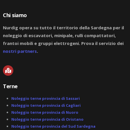
Chi siamo
Nurdig opera su tutto il territorio della Sardegna per il
noleggio di escavatori, minipale, rulli compattatori,
frantoi mobili e gruppi elettrogeni. Prova il servizio dei
nostri partners
.
M
a
p
-
Terne
m
a
r
Noleggio terne provincia di Sassari
k
Noleggio terne provincia di Cagliari
e
Noleggio terne provincia di Nuoro
d
-
Noleggio terne provincia di Oristano
a
Noleggio terne provincia del Sud Sardegna