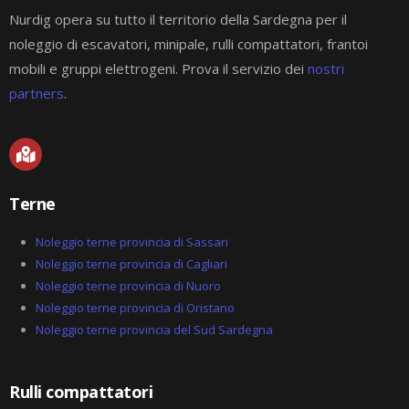
Nurdig opera su tutto il territorio della Sardegna per il
noleggio di escavatori, minipale, rulli compattatori, frantoi
mobili e gruppi elettrogeni. Prova il servizio dei
nostri
partners
.
M
a
p
-
Terne
m
a
r
Noleggio terne provincia di Sassari
k
Noleggio terne provincia di Cagliari
e
Noleggio terne provincia di Nuoro
d
-
Noleggio terne provincia di Oristano
a
Noleggio terne provincia del Sud Sardegna
l
t
Rulli compattatori