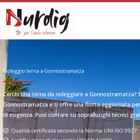
Vai
al
contenuto
Noleggio terna a Gonnostramatza
Cerchi una terna da noleggiare a Gonnostramatza?
Gonnostramatza e ti offre una flotta aggiornata per i
di esigenza. Puoi contare su sopralluoghi tecnici gratu
Qualità certificata secondo la Norma UNI ISO 9927-