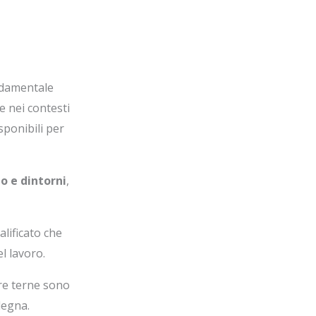
ndamentale
e nei contesti
sponibili per
o e dintorni
,
lificato che
l lavoro.
tre terne sono
degna.