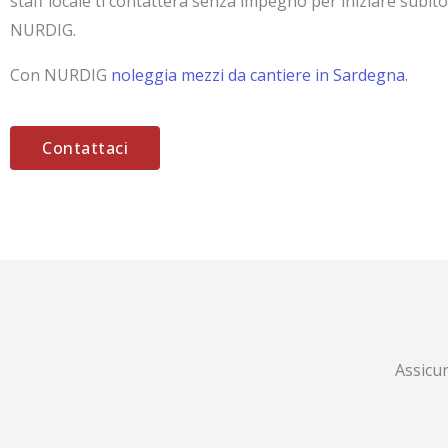
staff locale ti contatterà senza impegno per iniziare subito
NURDIG.
Con NURDIG
noleggia mezzi da cantiere in Sardegna
.
Contattaci
Assicu