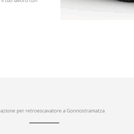
 il tuo lavoro con
razione per retroescavatore a Gonnostramatza