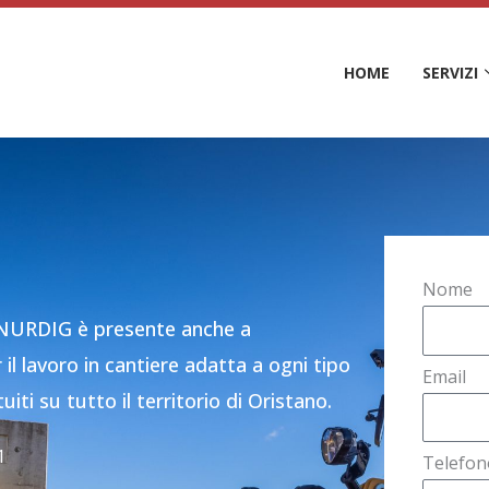
HOME
SERVIZI
Nome
 NURDIG è presente anche a
l lavoro in cantiere adatta a ogni tipo
Email
iti su tutto il territorio di Oristano.
1
Telefon