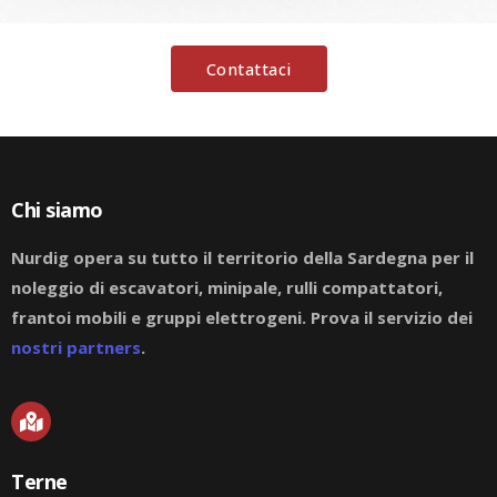
Contattaci
Chi siamo
Nurdig opera su tutto il territorio della Sardegna per il
noleggio di escavatori, minipale, rulli compattatori,
frantoi mobili e gruppi elettrogeni. Prova il servizio dei
nostri partners
.
M
a
p
-
Terne
m