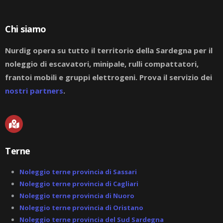
Chi siamo
Nurdig opera su tutto il territorio della Sardegna per il
noleggio di escavatori, minipale, rulli compattatori,
frantoi mobili e gruppi elettrogeni. Prova il servizio dei
nostri partners
.
M
a
p
-
Terne
m
a
r
Noleggio terne provincia di Sassari
k
Noleggio terne provincia di Cagliari
e
Noleggio terne provincia di Nuoro
d
-
Noleggio terne provincia di Oristano
a
Noleggio terne provincia del Sud Sardegna