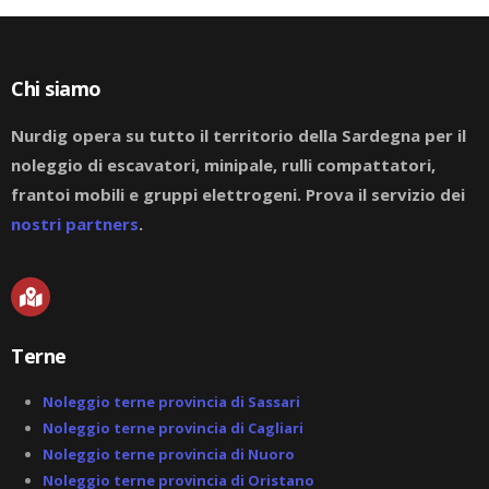
Chi siamo
Nurdig opera su tutto il territorio della Sardegna per il
noleggio di escavatori, minipale, rulli compattatori,
frantoi mobili e gruppi elettrogeni. Prova il servizio dei
nostri partners
.
M
a
p
-
Terne
m
a
r
Noleggio terne provincia di Sassari
k
Noleggio terne provincia di Cagliari
e
Noleggio terne provincia di Nuoro
d
-
Noleggio terne provincia di Oristano