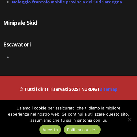
Noleggio frantoio mobile provincia del Sud Sardegna
Minipale Skid
Escavatori
© Tutti i diritti riservati 2025 I NURDIG I
sitemap
© Lead-IA S.r.l. I P.IVA / C.F.: 06387200659
Usiamo i cookie per assicurarci che ti diamo la migliore
esperienza nel nostro web. Se continui a utilizzare questo sito,
assumiamo che tu sia in sintonia con lui.
Richiedi informazioni!
Politica dei Cookies
|
Politica Privacy
Accetta
Politica cookies