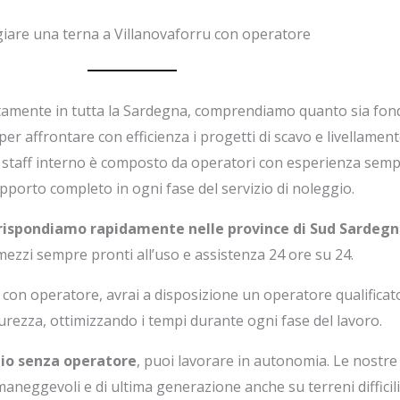
iare una terna a Villanovaforru con operatore
ttamente in tutta la Sardegna, comprendiamo quanto sia fo
 per affrontare con efficienza i progetti di scavo e livellamen
ro staff interno è composto da operatori con esperienza semp
upporto completo in ogni fase del servizio di noleggio.
 rispondiamo rapidamente nelle province di Sud Sardegn
zzi sempre pronti all’uso e assistenza 24 ore su 24.
a con operatore, avrai a disposizione un operatore qualificat
curezza, ottimizzando i tempi durante ogni fase del lavoro.
ggio senza operatore
, puoi lavorare in autonomia. Le nostr
aneggevoli e di ultima generazione anche su terreni difficili t