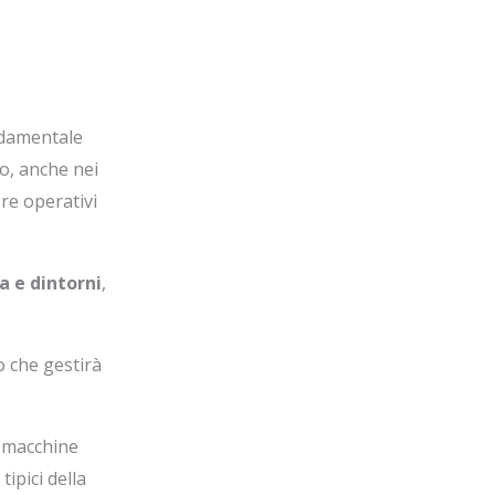
ndamentale
to, anche nei
re operativi
a e dintorni
,
o che gestirà
e macchine
ipici della