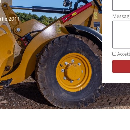
1
Messag
rile 2011
Accett