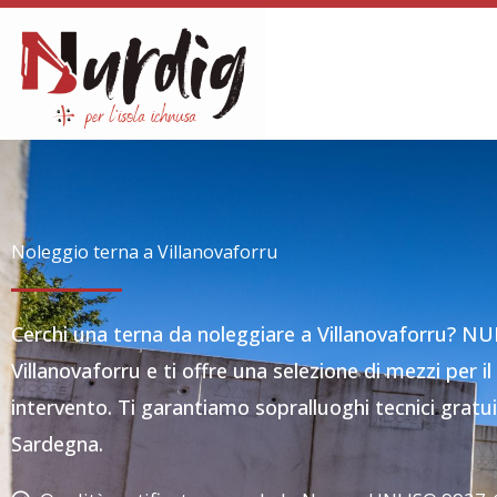
Vai
al
contenuto
Noleggio terna a Villanovaforru
Cerchi una terna da noleggiare a Villanovaforru? N
Villanovaforru e ti offre una selezione di mezzi per il
intervento. Ti garantiamo sopralluoghi tecnici gratuit
Sardegna.