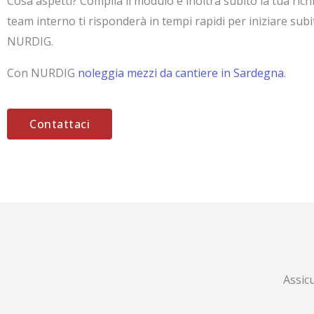
Cosa aspetti? Compila il modulo e inoltra subito la tua richi
team interno ti risponderà in tempi rapidi per iniziare subi
NURDIG.
Con NURDIG
noleggia mezzi da cantiere in Sardegna
.
Contattaci
Assic