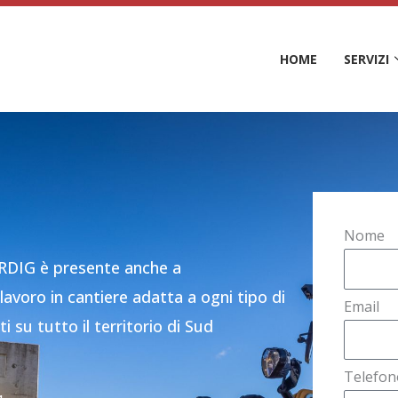
HOME
SERVIZI
Nome
URDIG è presente anche a
 lavoro in cantiere adatta a ogni tipo di
Email
i su tutto il territorio di Sud
Telefon